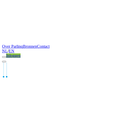
Over Parlinq
Bronnen
Contact
NL
/
EN
Inloggen